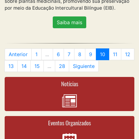
sobre plantas medicinais, promovendo sua preservação
por meio da Educação Intercultural Bilíngue (EIB).
Saiba mais
Anterior
1
...
6
7
8
9
10
11
12
13
14
15
...
28
Siguiente
Notícias
Eventos Organizados