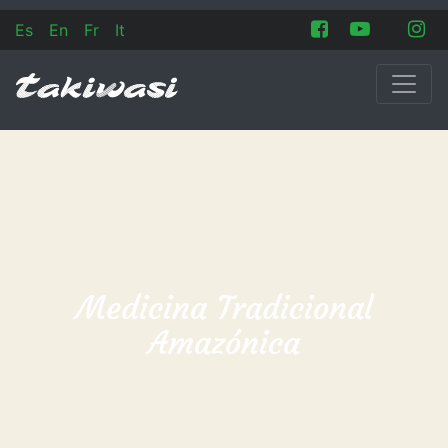
Es
En
Fr
It
Medicina Tradicional
Amazónica