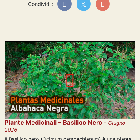
Condividi :
Piante Medicinali – Basilico Nero -
Giugno
2026
Il Basilico nero (Ocimum campechianum) è una pianta