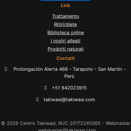
Link
Trattamento
Ritiri/diete
Biblioteca online
I nostri alleati
Prodotti naturali
Contatti
Prolongación Alerta 466 - Tarapoto - San Martín -
Perù
+51 942023915
takiwasi@takiwasi.com
© 2026 Centro Takiwasi, RUC 20172245065 - Webmaster
: webmaster@takiwasi.com