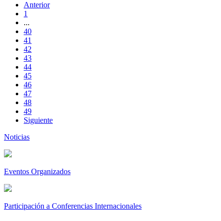
Anterior
1
...
40
41
42
43
44
45
46
47
48
49
Siguiente
Noticias
Eventos Organizados
Participación a Conferencias Internacionales