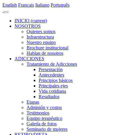
En
glish
Fr
ançais
It
aliano
Po
rtuguês
INICIO
(current)
NOSOTROS
Quienes somos
Infraestructura
Nuestro equipo
Brochure institucional
Hablan de nosotros
ADICCIONES
Tratamiento de Adicciones
Presentación
Antecedentes
Principios básicos
Principales ejes
Vida cotidiana
Resultados
Etapas
Admisión y costos
Testimonios
Equipo terapéutico
Galería de fotos
Seminario de mujeres
RETIRO/DIETA