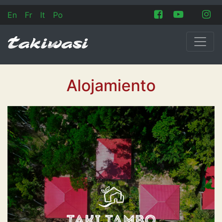
En
Fr
It
Po
Alojamiento