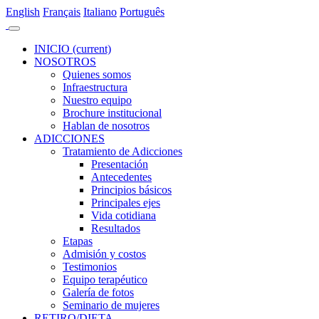
En
glish
Fr
ançais
It
aliano
Po
rtuguês
INICIO
(current)
NOSOTROS
Quienes somos
Infraestructura
Nuestro equipo
Brochure institucional
Hablan de nosotros
ADICCIONES
Tratamiento de Adicciones
Presentación
Antecedentes
Principios básicos
Principales ejes
Vida cotidiana
Resultados
Etapas
Admisión y costos
Testimonios
Equipo terapéutico
Galería de fotos
Seminario de mujeres
RETIRO/DIETA