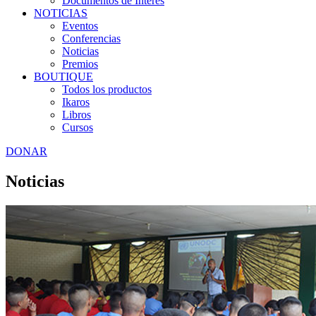
Documentos de Interés
NOTICIAS
Eventos
Conferencias
Noticias
Premios
BOUTIQUE
Todos los productos
Ikaros
Libros
Cursos
DONAR
Noticias