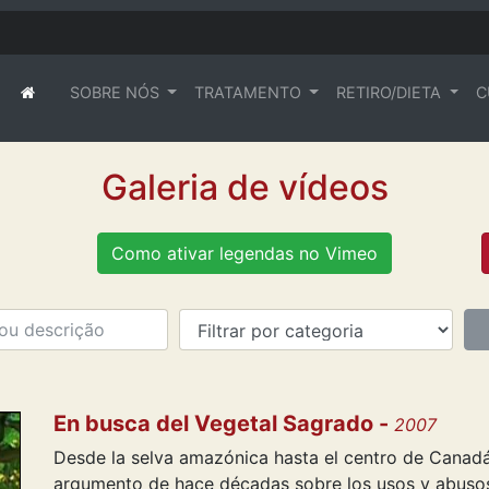
SOBRE NÓS
TRATAMENTO
RETIRO/DIETA
C
(current)
Galeria de vídeos
Como ativar legendas no Vimeo
En busca del Vegetal Sagrado -
2007
Desde la selva amazónica hasta el centro de Canadá
argumento de hace décadas sobre los usos y abusos, 