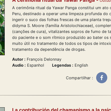
A cerimônia ritual da Yawar Panga -
Outub
A cerimônia ritual da Yawar Panga constitui um ato 
Peru, destinado a operar uma limpeza profunda do 
ingerir o suco das folhas frescas de uma planta trep
didyma S. Moore (família Aristolochiaceae), comple
(canções de cura), vitalizantes sopros de fumo de 
do paciente e o som rítmico produzido ao bater os
muito útil no tratamento de todos os tipos de intoxi
tratamento da dependência de drogas.
Autor :
François Delonnay
Audio :
Espanhol
Legendas :
English
Compartilhar :
La contribución del chamanismo a la psi