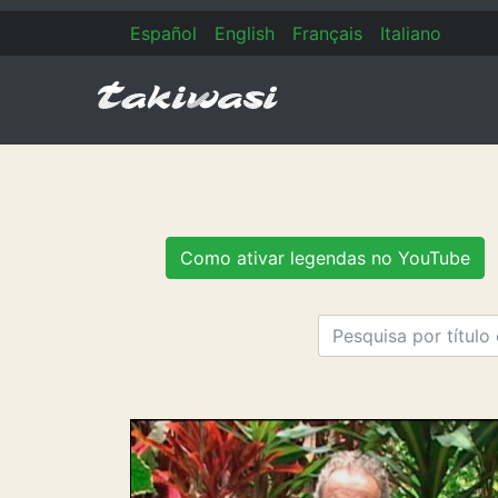
Es
pañol
En
glish
Fr
ançais
It
aliano
Como ativar legendas no YouTube