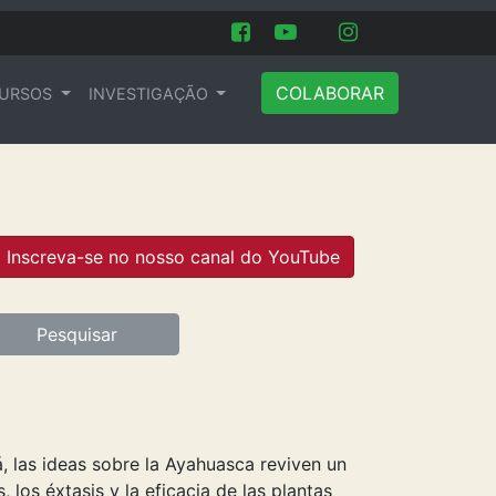
COLABORAR
URSOS
INVESTIGAÇÃO
Inscreva-se no nosso canal do YouTube
Pesquisar
, las ideas sobre la Ayahuasca reviven un
los éxtasis y la eficacia de las plantas