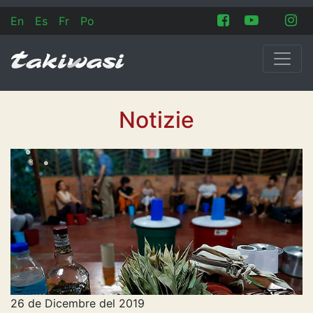
En
Es
Fr
Po
Notizie
26 de Dicembre del 2019