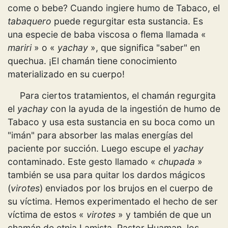
come o bebe? Cuando ingiere humo de Tabaco, el
tabaquero
puede regurgitar esta sustancia. Es
una especie de baba viscosa o flema llamada «
mariri
» o «
yachay
», que significa "saber" en
quechua. ¡El chamán tiene conocimiento
materializado en su cuerpo!
Para ciertos tratamientos, el chamán regurgita
el
yachay
con la ayuda de la ingestión de humo de
Tabaco y usa esta sustancia en su boca como un
"imán" para absorber las malas energías del
paciente por succión. Luego escupe el
yachay
contaminado. Este gesto llamado «
chupada
»
también se usa para quitar los dardos mágicos
(
virotes
) enviados por los brujos en el cuerpo de
su víctima. Hemos experimentado el hecho de ser
víctima de estos «
virotes
» y también de que un
chamán de etnia Lamista, Pastor Huaman, los