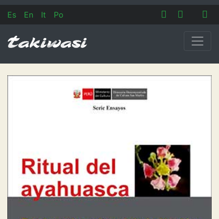
Es
En
It
Po