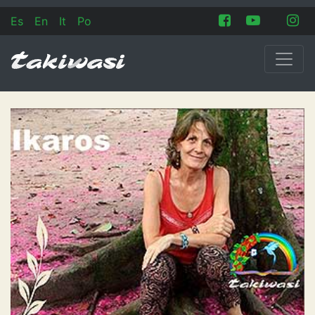
Es
En
It
Po