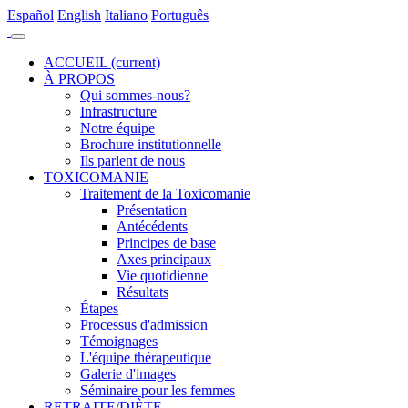
Es
pañol
En
glish
It
aliano
Po
rtuguês
ACCUEIL
(current)
À PROPOS
Qui sommes-nous?
Infrastructure
Notre équipe
Brochure institutionnelle
Ils parlent de nous
TOXICOMANIE
Traitement de la Toxicomanie
Présentation
Antécédents
Principes de base
Axes principaux
Vie quotidienne
Résultats
Étapes
Processus d'admission
Témoignages
L'équipe thérapeutique
Galerie d'images
Séminaire pour les femmes
RETRAITE/DIÈTE