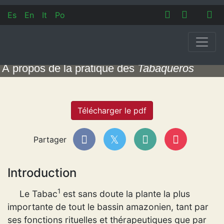
Es
En
It
Po
À propos de la pratique des
Tabaqueros
Dr. Jac
Télécharger le pdf
Partager
Introduction
1
Le Tabac
est sans doute la plante la plus
importante de tout le bassin amazonien, tant par
ses fonctions rituelles et thérapeutiques que par