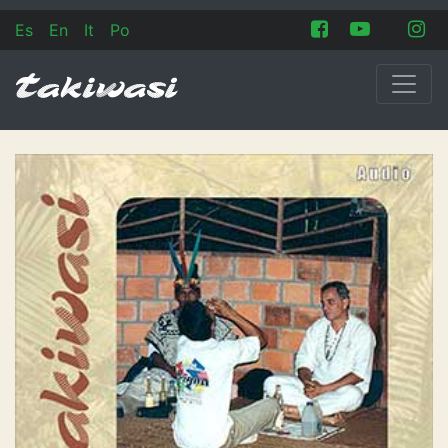
Es
En
It
Po