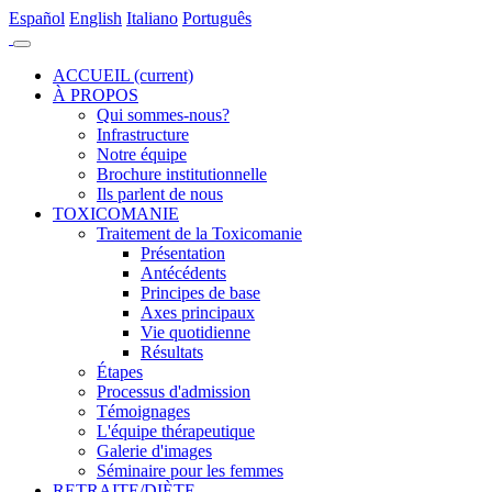
Es
pañol
En
glish
It
aliano
Po
rtuguês
ACCUEIL
(current)
À PROPOS
Qui sommes-nous?
Infrastructure
Notre équipe
Brochure institutionnelle
Ils parlent de nous
TOXICOMANIE
Traitement de la Toxicomanie
Présentation
Antécédents
Principes de base
Axes principaux
Vie quotidienne
Résultats
Étapes
Processus d'admission
Témoignages
L'équipe thérapeutique
Galerie d'images
Séminaire pour les femmes
RETRAITE/DIÈTE