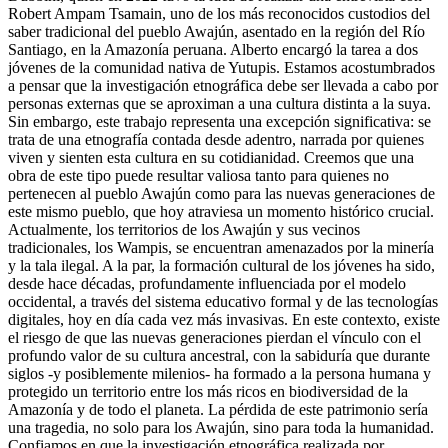
Robert Ampam Tsamain, uno de los más reconocidos custodios del
saber tradicional del pueblo Awajún, asentado en la región del Río
Santiago, en la Amazonía peruana. Alberto encargó la tarea a dos
jóvenes de la comunidad nativa de Yutupis. Estamos acostumbrados
a pensar que la investigación etnográfica debe ser llevada a cabo por
personas externas que se aproximan a una cultura distinta a la suya.
Sin embargo, este trabajo representa una excepción significativa: se
trata de una etnografía contada desde adentro, narrada por quienes
viven y sienten esta cultura en su cotidianidad. Creemos que una
obra de este tipo puede resultar valiosa tanto para quienes no
pertenecen al pueblo Awajún como para las nuevas generaciones de
este mismo pueblo, que hoy atraviesa un momento histórico crucial.
Actualmente, los territorios de los Awajún y sus vecinos
tradicionales, los Wampis, se encuentran amenazados por la minería
y la tala ilegal. A la par, la formación cultural de los jóvenes ha sido,
desde hace décadas, profundamente influenciada por el modelo
occidental, a través del sistema educativo formal y de las tecnologías
digitales, hoy en día cada vez más invasivas. En este contexto, existe
el riesgo de que las nuevas generaciones pierdan el vínculo con el
profundo valor de su cultura ancestral, con la sabiduría que durante
siglos -y posiblemente milenios- ha formado a la persona humana y
protegido un territorio entre los más ricos en biodiversidad de la
Amazonía y de todo el planeta. La pérdida de este patrimonio sería
una tragedia, no solo para los Awajún, sino para toda la humanidad.
Confiamos en que la investigación etnográfica realizada por