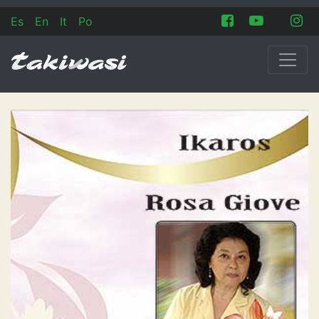
Es
En
It
Po